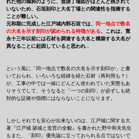
れた他の城郭のように、普請丁場図がほとんど残されて
いないため、石垣刻印と大名丁場との関連性を指摘する
ことが難しい。
元和期に完成した江戸城内郭石垣では、
同一地点で数名
の大名を示す刻印が認められる特徴がある。
これは、寛
永十三年以前には石材を調達する大名と構築する大名が
異なることに起因していると思われ
…
という風に「同一地点で数名の大名を示す刻印が」と書
いておられ、いろいろな経緯を経た石材（再利用も？）
が、工事の中では一緒にどんどん使われていた実態もあ
りそうでして、そうなると「一つの刻印」が必ずしも絶
対的な証拠や指標にはならないことになります。
しかしそれでも安心が出来ないのは、江戸城に関する大
著『江戸城 築城と造営の全貌』を書かれた野中和夫先生
もまた、「刻印」優先論に立っておられる点ではないで