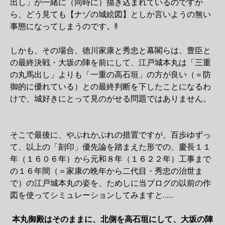
出し」が一緒に（同時に）描き込まれているのですか
ら、どう見ても【ナゾの城絵図】としか言いようの無い
事態になってしまうのです。!!
しかも、その場合、徳川家康と秀忠と幕閣らは、豊臣と
の最終決戦・大坂の陣を前にして、江戸城本丸は「三重
の丸馬出し」よりも「一重の高石垣」の方が良い（＝防
御的に優れている）との最終判断を下したことになるわ
けで、城好きにとって見のがせる問題ではありません。
そこで最後に、やぶれかぶれの措置ですが、百歩ゆずっ
て、以上の「刻印」優先論を踏まえた形での、慶長１１
年（１６０６年）から元和８年（１６２２年）工事まで
の１６年間（＝家康の晩年から二代目・秀忠の治世ま
で）の江戸城本丸の姿を、ためしに当ブログの以前の作
図を使ってシミュレーションしてみますと……
本丸御殿はそのままに、北側を高石垣にして、大坂の陣