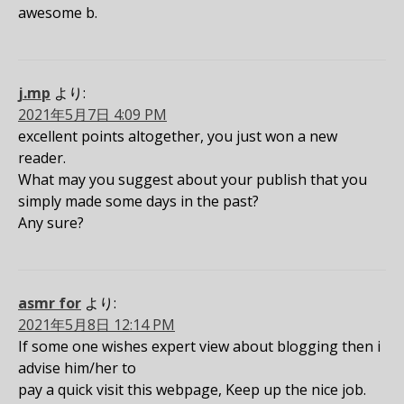
awesome b.
j.mp
より:
2021年5月7日 4:09 PM
excellent points altogether, you just won a new
reader.
What may you suggest about your publish that you
simply made some days in the past?
Any sure?
asmr for
より:
2021年5月8日 12:14 PM
If some one wishes expert view about blogging then i
advise him/her to
pay a quick visit this webpage, Keep up the nice job.