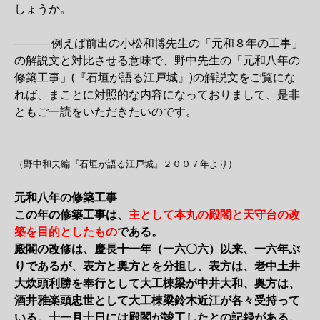
しょうか。
――― 例えば前出の小松和博先生の「元和８年の工事」
の解説文と対比させる意味で、野中先生の「元和八年の
修築工事」(『石垣が語る江戸城』)の解説文をご覧にな
れば、まことに対照的な内容になっておりまして、是非
ともご一読をいただきたいのです。
（野中和夫編『石垣が語る江戸城』２００７年より）
元和八年の修築工事
この年の修築工事は、
主として本丸の殿閣と天守台の改
築を目的としたもの
である。
殿閣の改修は、慶長十一年（一六〇六）以来、一六年ぶ
りであるが、表方と奥方とを分担し、表方は、老中土井
大炊頭利勝を奉行として大工棟梁が中井大和、奥方は、
酒井雅楽頭忠世として大工棟梁鈴木近江が各々受持って
いる。十一月十日には殿閣が竣工したとの記録がある。