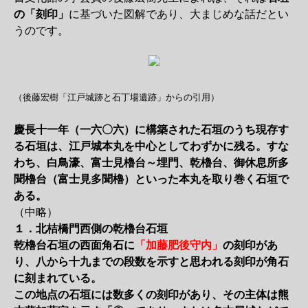
の「刻印」
に基づいた図解であり、大まじめな話だとい
うのです。
（後藤宏樹「江戸城跡と石丁場遺跡」からの引用）
慶長十一年（一六〇六）に構築された石垣のうち現存す
る石垣は、江戸城本丸を中心としてわずかに残る。すな
わち、白鳥濠、富士見櫓台～埋門、乾櫓台、御休息所多
聞櫓台（富士見多聞櫓）といった本丸を取り巻く石垣で
ある。
（中略）
１．北桔橋門西側の乾櫓台石垣
乾櫓台石垣の西面角石に
「加藤肥後守内」
の刻印があ
り、八から十九までの段数を示すと思われる刻印が角石
に刻まれている。
この地点の石垣には数多くの刻印があり、その主体は熊