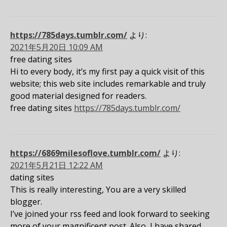
https://785days.tumblr.com/
より:
2021年5月20日 10:09 AM
free dating sites
Hi to every body, it’s my first pay a quick visit of this
website; this web site includes remarkable and truly
good material designed for readers.
free dating sites
https://785days.tumblr.com/
https://6869milesoflove.tumblr.com/
より:
2021年5月21日 12:22 AM
dating sites
This is really interesting, You are a very skilled
blogger.
I’ve joined your rss feed and look forward to seeking
more of your magnificent post. Also, I have shared