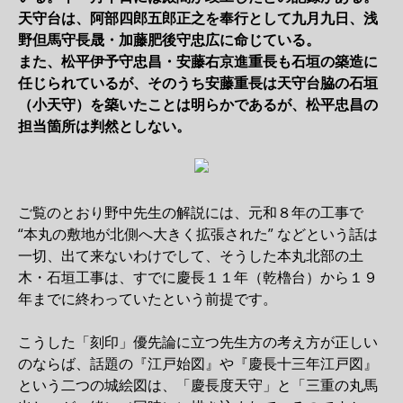
天守台は、阿部四郎五郎正之を奉行として九月九日、浅
野但馬守長晟・加藤肥後守忠広に命じている。
また、松平伊予守忠昌・安藤右京進重長も石垣の築造に
任じられているが、そのうち安藤重長は天守台脇の石垣
（小天守）を築いたことは明らかであるが、松平忠昌の
担当箇所は判然としない。
ご覧のとおり野中先生の解説には、元和８年の工事で
“本丸の敷地が北側へ大きく拡張された” などという話は
一切、出て来ないわけでして、そうした本丸北部の土
木・石垣工事は、すでに慶長１１年（乾櫓台）から１９
年までに終わっていたという前提です。
こうした「刻印」優先論に立つ先生方の考え方が正しい
のならば、話題の『江戸始図』や『慶長十三年江戸図』
という二つの城絵図は、「慶長度天守」と「三重の丸馬