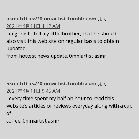
asmr https://0mniartist.tumblr.com
より:
2021年4月11日 1:12 AM
I’m gone to tell my little brother, that he should
also visit this web site on regular basis to obtain
updated
from hottest news update. 0mniartist asmr
asmr https://0mniartist.tumblr.com
より:
2021年4月11日 9:45 AM
I every time spent my half an hour to read this
website’s articles or reviews everyday along with a cup
of
coffee. 0mniartist asmr