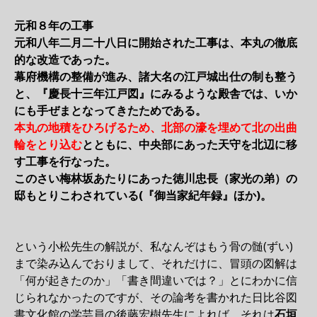
元和８年の工事
元和八年二月二十八日に開始された工事は、本丸の徹底
的な改造であった。
幕府機構の整備が進み、諸大名の江戸城出仕の制も整う
と、『慶長十三年江戸図』にみるような殿舎では、いか
にも手ぜまとなってきたためである。
本丸の地積をひろげるため、北部の濠を埋めて北の出曲
輪をとり込む
とともに、中央部にあった天守を北辺に移
す工事を行なった。
このさい梅林坂あたりにあった徳川忠長（家光の弟）の
邸もとりこわされている(『御当家紀年録』ほか)。
という小松先生の解説が、私なんぞはもう骨の髄(ずい)
まで染み込んでおりまして、それだけに、冒頭の図解は
「何が起きたのか」「書き間違いでは？」とにわかに信
じられなかったのですが、その論考を書かれた日比谷図
書文化館の学芸員の後藤宏樹先生によれば、それは
石垣