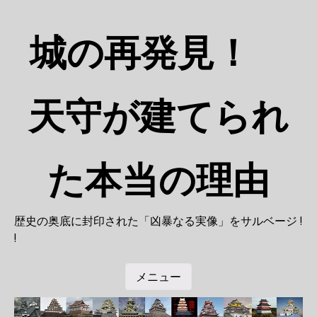
コ
ン
城の再発見！
テ
ン
ツ
へ
天守が建てられ
移
動
た本当の理由
歴史の奥底に封印された「凶暴なる実像」をサルベージ !
!
メニュー
コンテンツへ移動