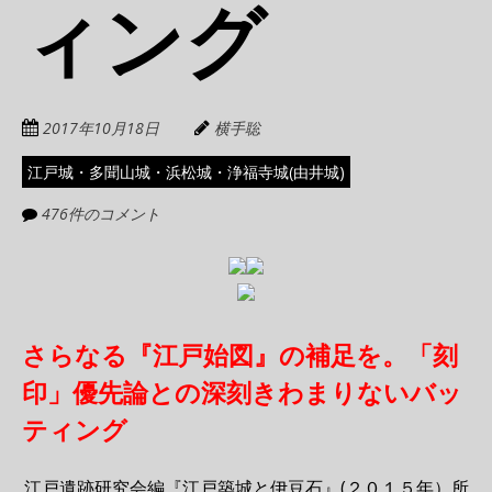
ィング
2017年10月18日
横手聡
江戸城・多聞山城・浜松城・浄福寺城(由井城)
476件のコメント
さらなる『江戸始図』の補足を。「刻
印」優先論との深刻きわまりないバッ
ティング
江戸遺跡研究会編『江戸築城と伊豆石』(２０１５年）所