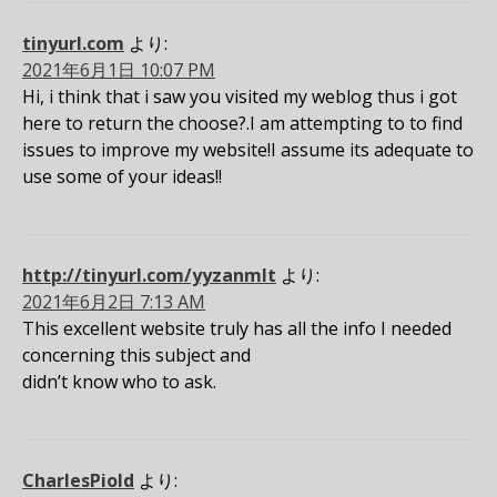
tinyurl.com
より:
2021年6月1日 10:07 PM
Hi, i think that i saw you visited my weblog thus i got
here to return the choose?.I am attempting to to find
issues to improve my website!I assume its adequate to
use some of your ideas!!
http://tinyurl.com/yyzanmlt
より:
2021年6月2日 7:13 AM
This excellent website truly has all the info I needed
concerning this subject and
didn’t know who to ask.
CharlesPiold
より: