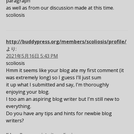
paragraph
as well as from our discussion made at this time.
scoliosis
http://buddypress.org/members/scoliosis/profile/
より:
2021年5月16日 5:43 PM
scoliosis
Hmm it seems like your blog ate my first comment (it
was extremely long) so I guess I’ll just sum
it up what I submitted and say, I’m thoroughly
enjoying your blog.
I too am an aspiring blog writer but I’m still new to
everything.
Do you have any tips and hints for newbie blog
writers?