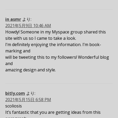
in asmr
より:
2021年5月9日 10:46 AM
Howdy! Someone in my Myspace group shared this
site with us so I came to take a look.
I’m definitely enjoying the information. I’m book-
marking and
will be tweeting this to my followers! Wonderful blog
and
amazing design and style.
bitly.com
より:
2021年5月15日 6:58 PM
scoliosis
It’s fantastic that you are getting ideas from this