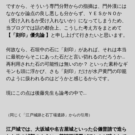
ですから、そういう専門分野からの指摘は、門外漢には
なかなか論点の良し悪しも分からず、ＹＥＳかＮＯか
（受け入れるか受け入れないか）になってしまうため、
当ブログでは話の都合上、こうした考え方をまとめて
【「刻印」優先論 】
と申し上げて行きたいと思います。
何故なら、石垣中の石に「刻印」があれば、それは本当
に最初からそこにあった石だと言い切れるのだろうか…
再利用された石の可能性は無いのか？ といった素朴なギ
モンも頭に浮かび、さも「刻印」だけが水戸黄門の印籠
のように扱われるのはどうかと感じるからです。
現にこの点は後藤先生も論考の中で…
（同じく「江戸城跡と石丁場遺跡」からの引用）
江戸城では、大坂城や名古屋城といった公儀普請で造ら