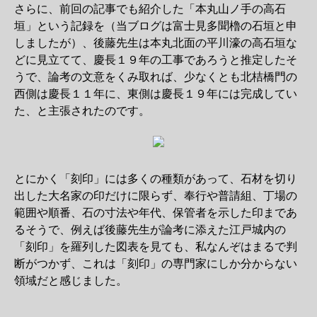
さらに、前回の記事でも紹介した「本丸山ノ手の高石
垣」という記録を（当ブログは富士見多聞櫓の石垣と申
しましたが）、後藤先生は本丸北面の平川濠の高石垣な
どに見立てて、慶長１９年の工事であろうと推定したそ
うで、論考の文意をくみ取れば、少なくとも北桔橋門の
西側は慶長１１年に、東側は慶長１９年には完成してい
た、と主張されたのです。
とにかく「刻印」には多くの種類があって、石材を切り
出した大名家の印だけに限らず、奉行や普請組、丁場の
範囲や順番、石の寸法や年代、保管者を示した印まであ
るそうで、例えば後藤先生が論考に添えた江戸城内の
「刻印」を羅列した図表を見ても、私なんぞはまるで判
断がつかず、これは「刻印」の専門家にしか分からない
領域だと感じました。