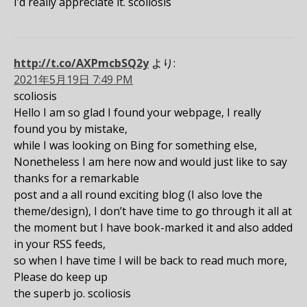
I’d really appreciate it. scoliosis
http://t.co/AXPmcbSQ2y
より:
2021年5月19日 7:49 PM
scoliosis
Hello I am so glad I found your webpage, I really
found you by mistake,
while I was looking on Bing for something else,
Nonetheless I am here now and would just like to say
thanks for a remarkable
post and a all round exciting blog (I also love the
theme/design), I don’t have time to go through it all at
the moment but I have book-marked it and also added
in your RSS feeds,
so when I have time I will be back to read much more,
Please do keep up
the superb jo. scoliosis