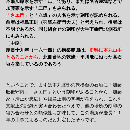
本藩加藤家を示す「◎」であり、または名古屋城などで
加藤家を示す「二巴」もみられる。
「さエ門」
と「△坂」の人名を示す刻印が認められる。
前者は福島正則（羽柴左衛門大夫）と考えられ、後者は
不明であるが、同じ組合せの刻印が大手下乗門北側石垣
にもみられる。
（中略）
慶長十九年（一六一四）の構築範囲は、
史料に本丸山手
とあることから、
北側台地の乾濠・平川濠に沿った高石
垣を指しているのであろう。
ということで、まずは本丸北部の乾櫓台の石垣に「加藤
肥後守内」「さエ門」という刻印があることから、加藤
家（清正か忠広）や福島正則の関与が考えられ、これを
文献上の記録と突き合わせたうえで、他の場所の刻印の
組み合わせとの類似性も加味して、この場所が慶長１１
年の工事によるものだと判定したそうです。