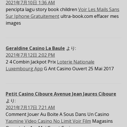
2021年7月10日 1:36 AM
pencipta lagu story book children
Voir Les Mails Sans
Sur Iphone Gratuitement
ultra-book.com effacer mes
images
Geraldine Casino La Baule
より:
2021年7月12日 2:02 PM
2 4 Combin Jackpot Prix
Loterie Nationale
Luxembourg App
G Ant Casino Ouvert 25 Mai 2017
Petit Casino Ciboure Avenue Jean Jaures Ciboure
より:
2021年7月17日 7:21 AM
Comment Jouer Au Boite A Sous Dans Un Casino
Yasmine Video Casino No Limit Voir Film
Magasins