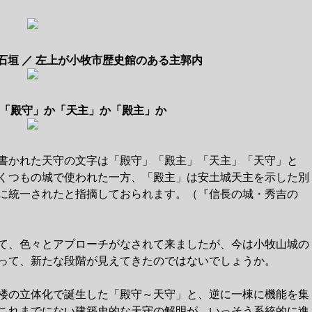
石垣 ／ 左上が小牧市歴史館のある主郭内
「殿守」か「天主」か「殿主」か
書かれた天守の文字は「殿守」「殿主」「天主」「天守」と
くつもの城で使われた一方、「殿主」は安土城天主を示した別
に統一されたと指摘しておられます。（『信長の城・秀吉の
て、色々とアプローチがなされて来ましたが、今は小牧山城の
って、新たな段階が見えてきたのではないでしょうか。
楼の立体化で誕生した「殿守～天守」と、逆に一棟に機能を集
これまでにない建築史的な天守の解明が、いっそう系統的に進