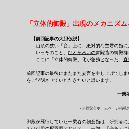
「立体的御殿」出現のメカニズム
【前回記事の大胆仮説】
山頂の狭い「台」上に、絶対的な主君の館に
いっそのこと、
ひとそろいの
書院造の御殿群
ここに「立体的御殿」化が急務となった、
直
前回記事の最後にまたまた妄言を申し上げてしま
をご説明させていただきたいと思います。
一乗
（※
養父市ホームページ掲載の
御殿が雁行していた一乗谷の朝倉館は、研究者に
みは引用の配置図どおりとし、一部、「会所」に