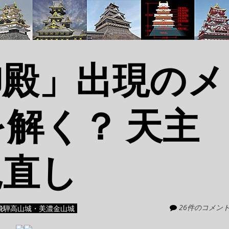
御殿」出現のメ
解く？ 天主
見直し
26件のコメン
飛騨高山城・美濃金山城