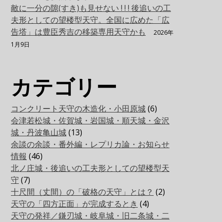
敵に一分の隙(すき)も見せない ! ! ! 後追いの工
夫形としての望楼型天守。全国に広めた「広
告塔」は豊臣秀吉の移築専用天守かも
2026年
1月9日
カテゴリー
コンクリート天守の木造化・小田原城
(6)
会津若松城・佐賀城・岩国城・順天城・金沢
城・丹波亀山城
(13)
余談の余談・番外編・レプリカ論・お知らせ
情報
(46)
北ノ庄城・後追いの工夫形としての望楼型天
守
(7)
十尺間（丈間）の「破格の天守」とは？
(2)
天守の「四方正面」が完成するとき
(4)
天守の発祥／鎌刃城・岐阜城・旧二条城・二