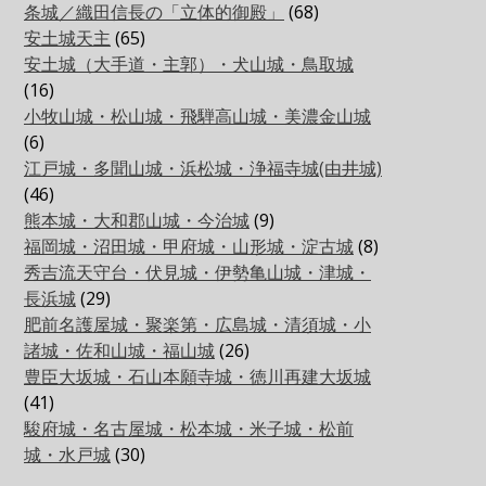
条城／織田信長の「立体的御殿」
(68)
安土城天主
(65)
安土城（大手道・主郭）・犬山城・鳥取城
(16)
小牧山城・松山城・飛騨高山城・美濃金山城
(6)
江戸城・多聞山城・浜松城・浄福寺城(由井城)
(46)
熊本城・大和郡山城・今治城
(9)
福岡城・沼田城・甲府城・山形城・淀古城
(8)
秀吉流天守台・伏見城・伊勢亀山城・津城・
長浜城
(29)
肥前名護屋城・聚楽第・広島城・清須城・小
諸城・佐和山城・福山城
(26)
豊臣大坂城・石山本願寺城・徳川再建大坂城
(41)
駿府城・名古屋城・松本城・米子城・松前
城・水戸城
(30)