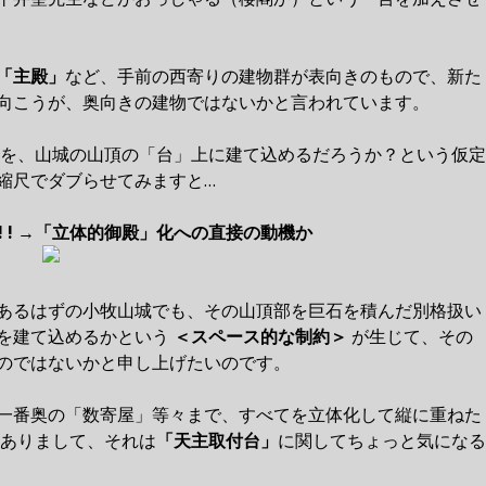
「主殿」
など、手前の西寄りの建物群が表向きのもので、新た
向こうが、奥向きの建物ではないかと言われています。
御殿を、山城の山頂の「台」上に建て込めるだろうか？という仮定
縮尺でダブらせてみますと…
 !
→
「立体的御殿」化への直接の動機か
あるはずの小牧山城でも、その山頂部を巨石を積んだ別格扱い
を建て込めるかという
＜スペース的な制約＞
が生じて、その
のではないかと申し上げたいのです。
一番奥の「数寄屋」等々まで、すべてを立体化して縦に重ねた
もありまして、それは
「天主取付台」
に関してちょっと気になる