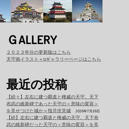
ＧALLERY
２０２３年分の更新版はこちら
天守画イラスト＋αギャラリーページはこちら
最近の投稿
【続々】左右に建つ覇道と権威の天守。天下
布武の維新碑であった天守の＜意味の変容＞
を見せつけた城か＝指月伏見城
2026年7月26日
ト
【続】左右に建つ覇道と権威の天守。天下布
武の維新碑だった天守の＜意味の変容＞を見