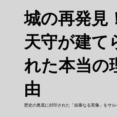
コ
ン
城の再発
テ
ン
ツ
天守が建て
へ
移
動
れた本当の
由
歴史の奥底に封印された「凶暴なる実像」をサルベー