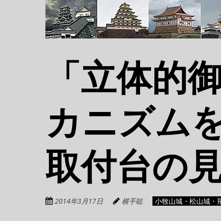
「立体的
カニズムを
取付台の
2014年3月17日
横手聡
小牧山城・松山城・