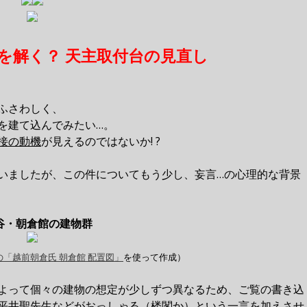
を解く？ 天主取付台の見直し
ふさわしく、
を建て込んでみたい…。
接の動機
が見えるのではないか! ?
いましたが、この件についてもう少し、妄言…の心理的な背景
谷・朝倉館の建物群
「越前朝倉氏 朝倉館 配置図」
を使って作成）
よって個々の建物の想定が少しずつ異なるため、ご覧の書き込
平井聖先生などがおっしゃる（楼閣か）という一言を加えさせ