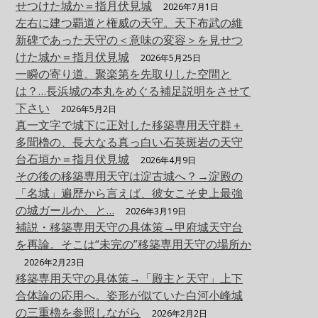
せつけた城か＝指月伏見城
2026年7月1日
左右に建つ覇道と権威の天守。天下布武の維
新碑であった天守の＜意味の変容＞を見せつ
けた城か＝指月伏見城
2026年5月25日
一瞬の寄り道。聚楽第を先取りした空間と
は？…長浜城の本丸をめぐる補足説明をさせて
下さい
2026年5月2日
真一文字で城下に正対した移築専用天守群＋
多聞櫓の、長大なる真っ白い石英斑岩の天守
台石垣か＝指月伏見城
2026年4月9日
その後の移築専用天守は淀古城へ？→淀殿の
「名城」遍歴から言えば、彼女こそ史上最強
の城ガールか、と…
2026年3月19日
補説・移築専用天守の具体策→甲府城天守台
を再論。そこは“未完の”移築専用天守の場所か
2026年2月23日
移築専用天守の具体策→「殿主と天守」上下
合体論の応用へ。姿形が似ていた白河小峰城
の三重櫓を参照しながら
2026年2月2日