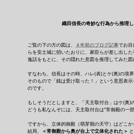
織田信長の奇妙な行為から推理し
ご覧の下の方の図は、
４年前のブログ記事
でお目
らを安土城に招いたおりに、家臣らが差し出した
逸話をもとに、その隠れた意図を推理してみた図
すなわち、信長はその時、ハレ(表)とケ(奥)の
そのもので「銭は受け取った！」という意思表示
のです。
もしそうだとしますと、「天主取付台」はケ(奥
どうも私なんぞには、天主取付台は“常御殿の一
ですから、立体的御殿（萌芽期の天守）はどこか
結局、
＜常御殿から奥が台上で立体化された＞
と