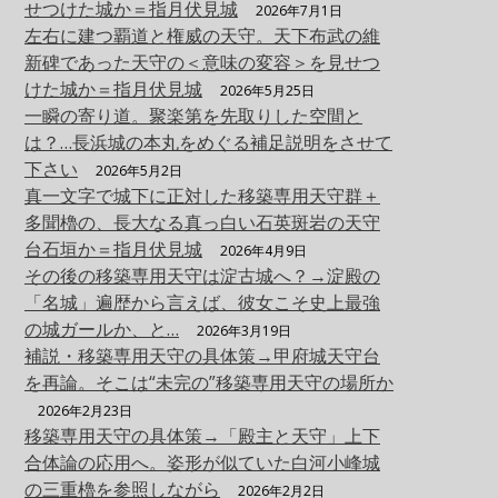
せつけた城か＝指月伏見城
2026年7月1日
左右に建つ覇道と権威の天守。天下布武の維
し
新碑であった天守の＜意味の変容＞を見せつ
けた城か＝指月伏見城
2026年5月25日
一瞬の寄り道。聚楽第を先取りした空間と
は？…長浜城の本丸をめぐる補足説明をさせて
下さい
2026年5月2日
真一文字で城下に正対した移築専用天守群＋
多聞櫓の、長大なる真っ白い石英斑岩の天守
台石垣か＝指月伏見城
2026年4月9日
その後の移築専用天守は淀古城へ？→淀殿の
「名城」遍歴から言えば、彼女こそ史上最強
の城ガールか、と…
2026年3月19日
補説・移築専用天守の具体策→甲府城天守台
を再論。そこは“未完の”移築専用天守の場所か
2026年2月23日
移築専用天守の具体策→「殿主と天守」上下
合体論の応用へ。姿形が似ていた白河小峰城
の三重櫓を参照しながら
2026年2月2日