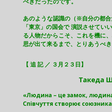
べきだったのです。
あのような認識の（※自分の都合
「東京」の国会で 演説させてい
る人物だからこそ、これを機に、
思が出て来るまで、とりあうべき
【 追 記 ／ ３月２３日】
Такеда Ш
«Людина – це замок, людина 
Співчуття створює союзника,