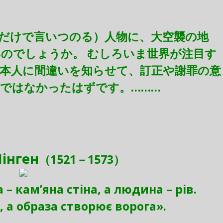
だけで言いつのる）人物に、大空襲の地
いのでしょうか。 むしろいま世界が注目す
本人に間違いを知らせて、訂正や謝罪の意
ではなかったはずです。………
інген
（1521－1573）
– кам’яна стіна, а людина – рів.
 а образа створює ворога».