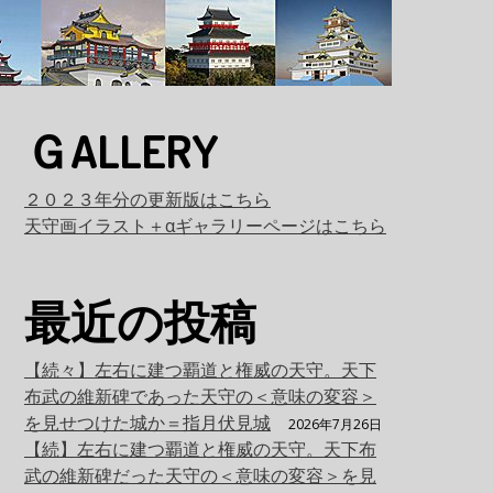
ＧALLERY
２０２３年分の更新版はこちら
天守画イラスト＋αギャラリーページはこちら
最近の投稿
【続々】左右に建つ覇道と権威の天守。天下
布武の維新碑であった天守の＜意味の変容＞
を見せつけた城か＝指月伏見城
2026年7月26日
【続】左右に建つ覇道と権威の天守。天下布
武の維新碑だった天守の＜意味の変容＞を見