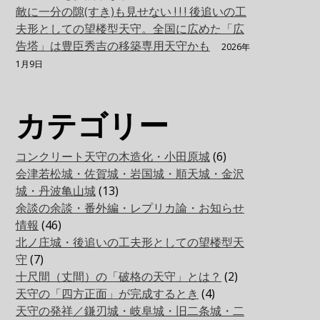
敵に一分の隙(すき)も見せない ! ! ! 後追いの工
夫形としての望楼型天守。全国に広めた「広
告塔」は豊臣秀吉の移築専用天守かも
2026年
1月9日
カテゴリー
コンクリート天守の木造化・小田原城
(6)
会津若松城・佐賀城・岩国城・順天城・金沢
城・丹波亀山城
(13)
余談の余談・番外編・レプリカ論・お知らせ
情報
(46)
北ノ庄城・後追いの工夫形としての望楼型天
守
(7)
十尺間（丈間）の「破格の天守」とは？
(2)
天守の「四方正面」が完成するとき
(4)
天守の発祥／鎌刃城・岐阜城・旧二条城・二