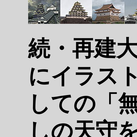
続・再建
にイラス
しての「
しの天守を