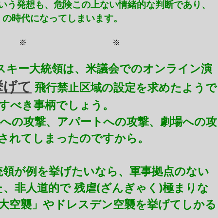
という発想も、危険この上ない情緒的な判断であり、
」の時代になってしまいます。
 ※ ※
ンスキー大統領は、米議会でのオンライン演
挙げて
飛行禁止区域の設定を求めたようで
すべき事柄でしょう。
への攻撃、アパートへの攻撃、劇場への攻
 とされてしまったのですから。
統領が例を挙げたいなら、軍事拠点のない
た、非人道的で 残虐(ざんぎゃく)極まりな
大空襲」やドレスデン空襲を挙げてしかる