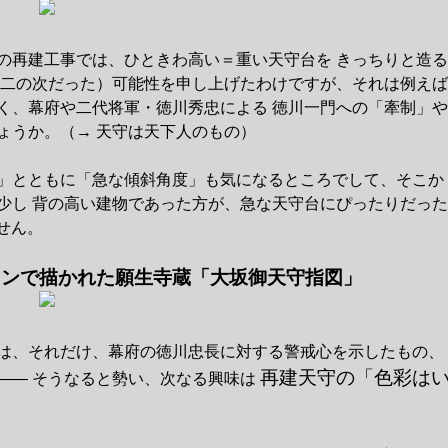
の再建工事では、ひときわ高い＝重い天守台を きっちりと造る
は二の次だった）可能性を申し上げたわけですが、それは例えば
く、幕府や二代将軍・徳川秀忠による 徳川一門への「牽制」や
ょうか。（→ 天守は天下人のもの）
」とともに「急な傾斜角度」も気になるところでして、そこか
少し 背の高い建物であった方が、急な天守台にぴったりだった
せん。
ョンで描かれた願生寺蔵「大坂御天守指図」
は、それだけ、幕府の徳川忠長に対する警戒心を示したもの、
再建天守の「色彩は
―― そうなると勢い、次なる興味は