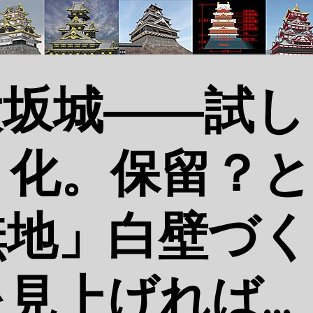
大坂城――試し
ト化。保留？と
無地」白壁づく
見上げれば…