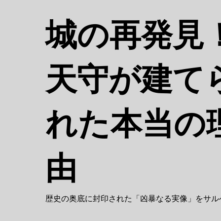
コ
ン
城の再発
テ
ン
ツ
天守が建て
へ
移
動
れた本当の
由
歴史の奥底に封印された「凶暴なる実像」をサルベー