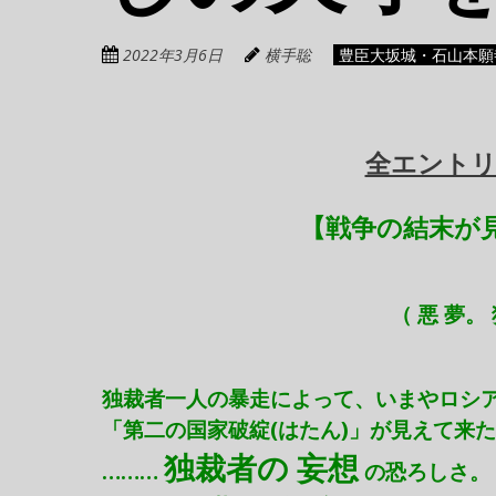
2022年3月6日
横手聡
豊臣大坂城・石山本願
全エントリ
【戦争の結末が
（ 悪 夢。
独裁者一人の暴走によって、いまやロシア
「第二の国家破綻(はたん)」が見えて来
独裁者の 妄想
………
の恐ろしさ。