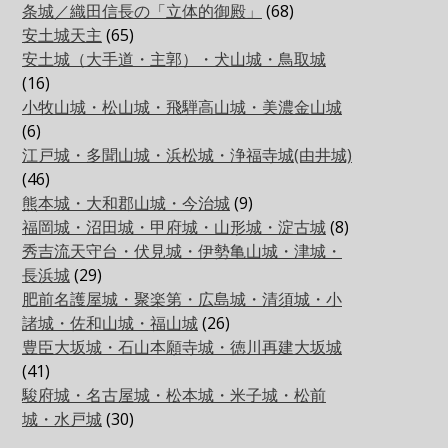
条城／織田信長の「立体的御殿」
(68)
安土城天主
(65)
安土城（大手道・主郭）・犬山城・鳥取城
(16)
小牧山城・松山城・飛騨高山城・美濃金山城
(6)
江戸城・多聞山城・浜松城・浄福寺城(由井城)
(46)
熊本城・大和郡山城・今治城
(9)
福岡城・沼田城・甲府城・山形城・淀古城
(8)
秀吉流天守台・伏見城・伊勢亀山城・津城・
長浜城
(29)
肥前名護屋城・聚楽第・広島城・清須城・小
諸城・佐和山城・福山城
(26)
豊臣大坂城・石山本願寺城・徳川再建大坂城
(41)
駿府城・名古屋城・松本城・米子城・松前
城・水戸城
(30)