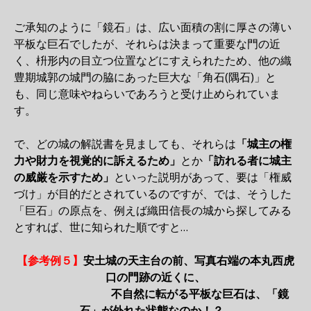
ご承知のように「鏡石」は、広い面積の割に厚さの薄い
平板な巨石でしたが、それらは決まって重要な門の近
く、枡形内の目立つ位置などにすえられたため、他の織
豊期城郭の城門の脇にあった巨大な「角石(隅石)」と
も、同じ意味やねらいであろうと受け止められていま
す。
で、どの城の解説書を見ましても、それらは
「城主の権
力や財力を視覚的に訴えるため」
とか
「訪れる者に城主
の威厳を示すため」
といった説明があって、要は「権威
づけ」が目的だとされているのですが、では、そうした
「巨石」の原点を、例えば織田信長の城から探してみる
とすれば、世に知られた順ですと…
【参考例５】
安土城の天主台の前、写真右端の本丸西虎
口の門跡の近くに、
不自然に転がる平板な巨石は、「鏡
石」が外れた状態なのか！？…