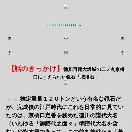
…………… 。
※ ※ ※
※ ※ ※
【話のきっかけ】
徳川再建大坂城の二ノ丸京橋
口にすえられた鏡石「肥後石」
→ →
推定重量１２０トンという有名な鏡石だ
が、完成後の江戸時代にこれを日常的に見てい
たのは、京橋口定番を務めた徳川の譜代大名
（いわゆる「御譜代之面々」準譜代大名を含
む）や旗本衆であって、この前を純然たる「外