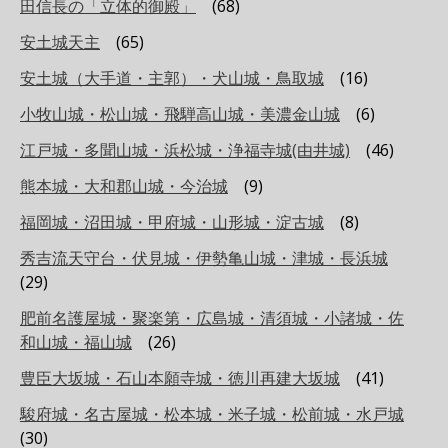
田信長の「立体的御殿」
(68)
安土城天主
(65)
安土城（大手道・主郭）・犬山城・鳥取城
(16)
小牧山城・松山城・飛騨高山城・美濃金山城
(6)
江戸城・多聞山城・浜松城・浄福寺城(由井城)
(46)
熊本城・大和郡山城・今治城
(9)
福岡城・沼田城・甲府城・山形城・淀古城
(8)
秀吉流天守台・伏見城・伊勢亀山城・津城・長浜城
(29)
肥前名護屋城・聚楽第・広島城・清須城・小諸城・佐
和山城・福山城
(26)
豊臣大坂城・石山本願寺城・徳川再建大坂城
(41)
駿府城・名古屋城・松本城・米子城・松前城・水戸城
(30)