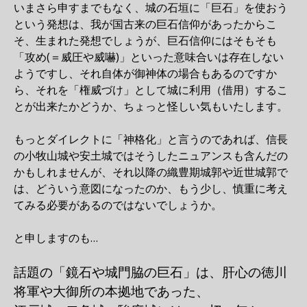
いまさら申すまでもなく、城の石垣に「巨石」を使おう
という発想は、我が国古来の巨石信仰があったからこ
そ、生まれた発想でしょうが、巨石信仰にはそもそも
「攻め(＝威圧や威嚇)」といった意味合いは存在しない
ようですし、それ自体が御神体の場合もあるのですか
ら、それを「権威づけ」として城に利用（借用）するこ
とが出来たかどうか、ちょっと怪しい気もいたします。
もっとダイレクトに「神格化」と言うのであれば、信長
の小牧山城や安土城ではそうしたニュアンスも含んだの
かもしれませんが、それ以降の織豊期城郭や近世城郭で
は、どういう意図になったのか、もう少し、慎重に考え
てみる必要があるのではないでしょうか。
と申しますのも…
話題の「鏡石や城門脇の巨石」は、肝心の徳川
将軍や大御所の本拠地であった、