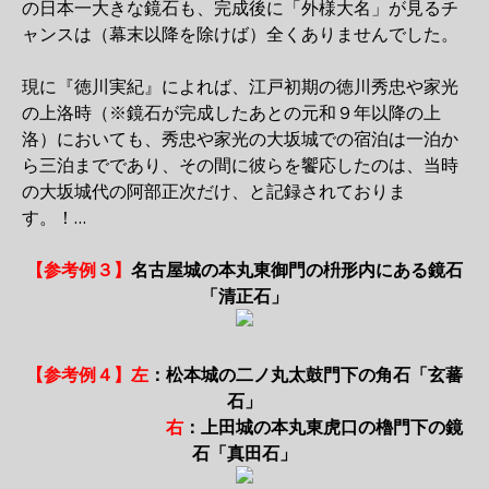
の日本一大きな鏡石も、完成後に「外様大名」が見るチ
ャンスは（幕末以降を除けば）全くありませんでした。
現に『徳川実紀』によれば、江戸初期の徳川秀忠や家光
の上洛時（※鏡石が完成したあとの元和９年以降の上
洛）においても、秀忠や家光の大坂城での宿泊は一泊か
ら三泊までであり、その間に彼らを饗応したのは、当時
の大坂城代の阿部正次だけ、と記録されておりま
す。！…
【参考例３】
名古屋城の本丸東御門の枡形内にある鏡石
「清正石」
【参考例４】左
：松本城の二ノ丸太鼓門下の角石「玄蕃
石」
右
：上田城の本丸東虎口の櫓門下の鏡
石「真田石」