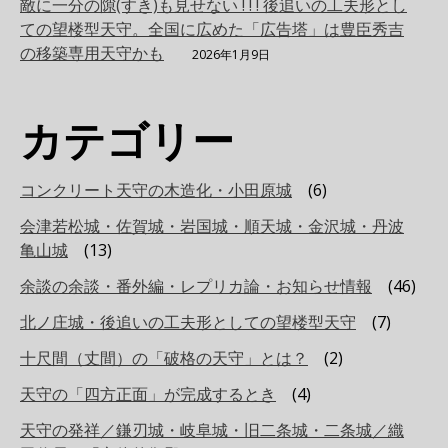
敵に一分の隙(すき)も見せない ! ! ! 後追いの工夫形とし
ての望楼型天守。全国に広めた「広告塔」は豊臣秀吉
の移築専用天守かも
2026年1月9日
カテゴリー
コンクリート天守の木造化・小田原城
(6)
会津若松城・佐賀城・岩国城・順天城・金沢城・丹波
亀山城
(13)
余談の余談・番外編・レプリカ論・お知らせ情報
(46)
北ノ庄城・後追いの工夫形としての望楼型天守
(7)
十尺間（丈間）の「破格の天守」とは？
(2)
天守の「四方正面」が完成するとき
(4)
天守の発祥／鎌刃城・岐阜城・旧二条城・二条城／織