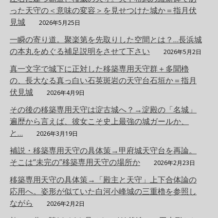
った天守の＜意味の変容＞を見せつけた城か＝指月伏
見城
2026年5月25日
一瞬の寄り道。聚楽第を先取りした空間とは？…長浜城
の本丸をめぐる補足説明をさせて下さい
2026年5月2日
真一文字で城下に正対した移築専用天守群＋多聞櫓
の、長大なる真っ白い石英斑岩の天守台石垣か＝指月
伏見城
2026年4月9日
その後の移築専用天守は淀古城へ？→淀殿の「名城」
遍歴から言えば、彼女こそ史上最強の城ガールか、
と…
2026年3月19日
補説・移築専用天守の具体策→甲府城天守台を再論。
そこは“未完の”移築専用天守の場所か
2026年2月23日
移築専用天守の具体策→「殿主と天守」上下合体論の
応用へ。姿形が似ていた白河小峰城の三重櫓を参照し
ながら
2026年2月2日