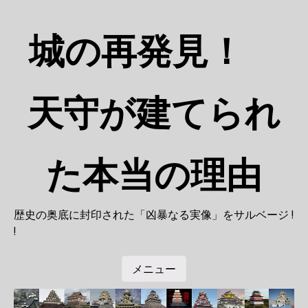
コ
ン
城の再発見！
テ
ン
ツ
へ
天守が建てられ
移
動
た本当の理由
歴史の奥底に封印された「凶暴なる実像」をサルベージ !
!
メニュー
コンテンツへ移動