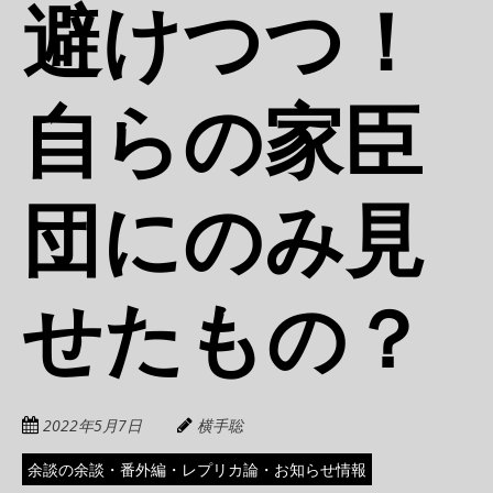
避けつつ！
自らの家臣
団にのみ見
せたもの？
2022年5月7日
横手聡
余談の余談・番外編・レプリカ論・お知らせ情報