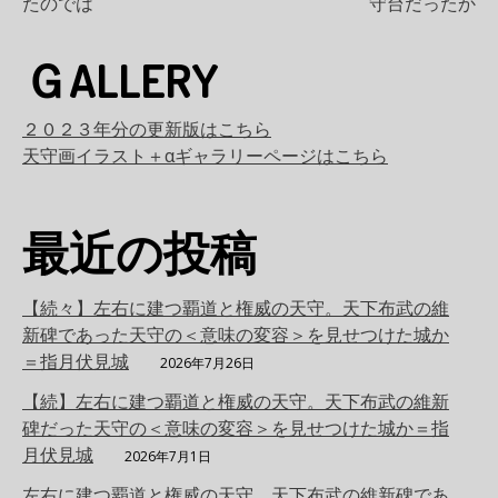
たのでは
守台だったか
ナ
ＧALLERY
ビ
２０２３年分の更新版はこちら
ゲ
天守画イラスト＋αギャラリーページはこちら
ー
最近の投稿
シ
【続々】左右に建つ覇道と権威の天守。天下布武の維
ョ
新碑であった天守の＜意味の変容＞を見せつけた城か
＝指月伏見城
2026年7月26日
ン
【続】左右に建つ覇道と権威の天守。天下布武の維新
碑だった天守の＜意味の変容＞を見せつけた城か＝指
月伏見城
2026年7月1日
左右に建つ覇道と権威の天守。天下布武の維新碑であ