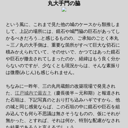
丸大手門の脇
という風に、これまで見た他の城のケースから類推しま
して、上記の場所には、鏡石や城門脇の巨石があってし
かるべきだろう…と感じるものの、ご承知のごとく本丸
～三ノ丸の大手側は、重要な箇所がすべて巨大な切石に
積みかえられていて、そのせいで、かつてはあった鏡石
や巨石が撤去されてしまったのか、経緯はもう良く分か
らないのですが、少なくとも現況からは、そんな素振り
は微塵(みじん)も感じられません。
ちなみに一昨年、三の丸尚蔵館の改築現場で発見され
た、
江戸城内で最古？
（慶長後半～元和期）と報道され
た石垣は、下記写真のとおり打ち込みハギですから、他
の城と同じ感覚ならば、この石垣の中に鏡石や巨石を組
み込んでも何ら不思議は無さそうなものの、仮にそれが
無かった、とすれば、それは何か、特別な配慮がなされ
た結果であろうと言えるでしょう。…