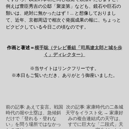
例えば豊臣秀吉の公邸「聚楽第」なども、鏡石や巨石の
類いは、絶対に無かったはず！… と想像しておりまし
て、近年、京都周辺で相次ぐ発掘成果の報に、ちょっと
ビクビクしている今日この頃なのです。
作画と著述＝
横手聡（テレビ番組「司馬遼太郎と城を歩
く」ディレクター）
※当サイトはリンクフリーです。
※本日もご覧いただき、ありがとう御座いました。
投
前の記事:
あえて妄言。戦国
次の記事:
家康時代の二条城
時代の堀や土塁は、急傾斜
天守をイラスト化 → 家康好
だけで「登れる・登れな
みの複合連結式の天守は、
稿
い」を問う場所ではなかっ
すでに巨大な「二段式」天