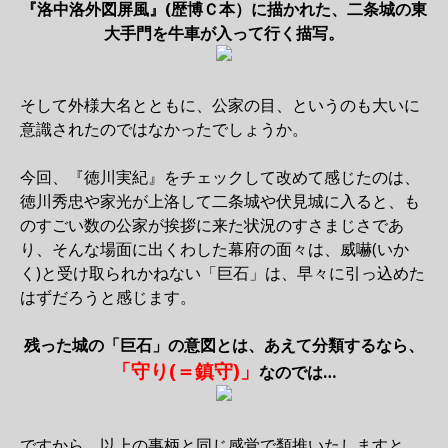
『洛中洛外図屏風』(歴博Ｃ本）に描かれた、二条城の東
大手門を牛車が入って行く描写。
そして外様大名とともに、公家の目、というのも大いに
意識されたのではなかったでしょうか。
今回、『徳川実紀』をチェックして改めて感じたのは、
徳川秀忠や家光が上洛して二条城や伏見城に入ると、も
のすごい数の公家が挨拶に来た状況のすさまじさであ
り、そんな場面に出くわした幕府の面々は、威嚇(いか
く)と受け取られかねない「巨石」は、早々に引っ込めた
はずだろうと感じます。
残った城の「巨石」の意図とは、あえて分類するなら、
「守り(＝鎮守)」
なのでは…
ですから、以上の事柄と同じ感覚で類推いたしますと、