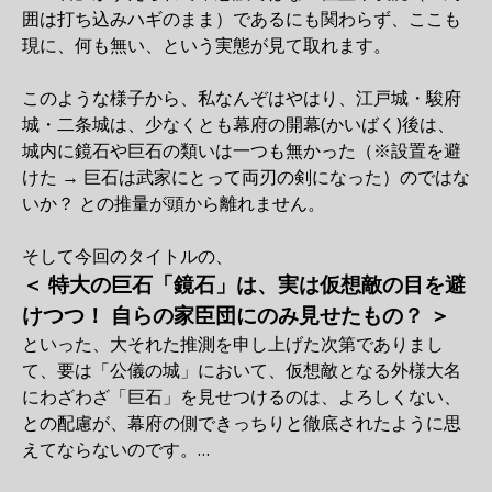
囲は打ち込みハギのまま）であるにも関わらず、ここも
現に、何も無い、という実態が見て取れます。
このような様子から、私なんぞはやはり、江戸城・駿府
城・二条城は、少なくとも幕府の開幕(かいばく)後は、
城内に鏡石や巨石の類いは一つも無かった（※設置を避
けた → 巨石は武家にとって両刃の剣になった）のではな
いか？ との推量が頭から離れません。
そして今回のタイトルの、
＜ 特大の巨石「鏡石」は、実は仮想敵の目を避
けつつ！ 自らの家臣団にのみ見せたもの？ ＞
といった、大それた推測を申し上げた次第でありまし
て、要は「公儀の城」において、仮想敵となる外様大名
にわざわざ「巨石」を見せつけるのは、よろしくない、
との配慮が、幕府の側できっちりと徹底されたように思
えてならないのです。…