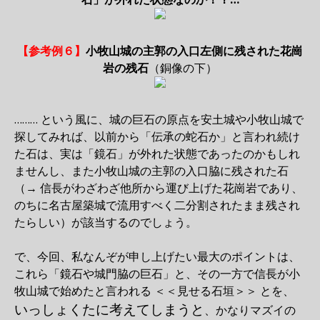
【参考例６】
小牧山城の主郭の入口左側に残された花崗
岩の残石
（銅像の下）
……… という風に、城の巨石の原点を安土城や小牧山城で
探してみれば、以前から「伝承の蛇石か」と言われ続け
た石は、実は「鏡石」が外れた状態であったのかもしれ
ませんし、また小牧山城の主郭の入口脇に残された石
（→ 信長がわざわざ他所から運び上げた花崗岩であり、
のちに名古屋築城で流用すべく二分割されたまま残され
たらしい）が該当するのでしょう。
で、今回、私なんぞが申し上げたい最大のポイントは、
これら「鏡石や城門脇の巨石」と、その一方で信長が小
牧山城で始めたと言われる ＜＜見せる石垣＞＞ とを、
いっしょくたに考えてしまうと
、かなりマズイの